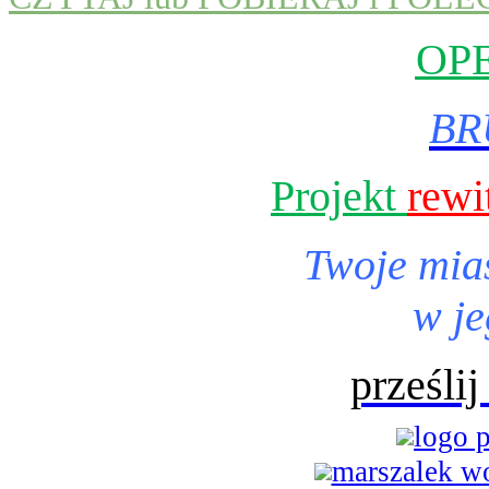
OP
BR
Projekt
rewi
Twoje mia
w je
prześli