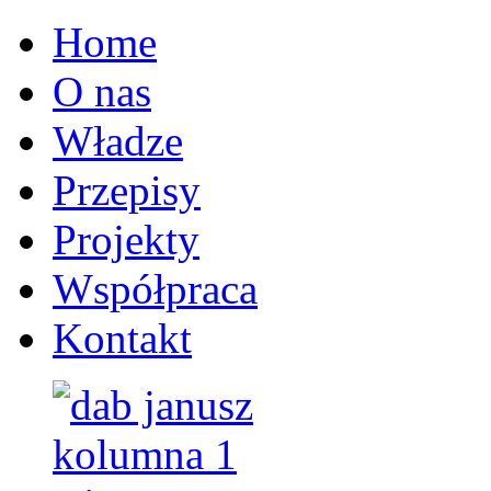
Home
O nas
Władze
Przepisy
Projekty
Współpraca
Kontakt