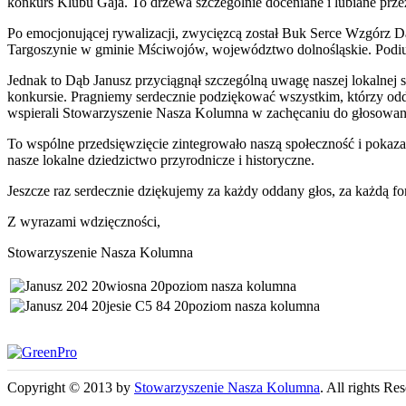
konkurs Klubu Gaja. To drzewa szczególnie doceniane i lubiane prze
Po emocjonującej rywalizacji, zwycięzcą został Buk Serce Wzgórz Da
Targoszynie w gminie Mściwojów, województwo dolnośląskie. Podium
Jednak to Dąb Janusz przyciągnął szczególną uwagę naszej lokalnej
konkursie. Pragniemy serdecznie podziękować wszystkim, którzy odd
wspierali Stowarzyszenie Nasza Kolumna w zachęcaniu do głosowania 
To wspólne przedsięwzięcie zintegrowało naszą społeczność i pokaz
nasze lokalne dziedzictwo przyrodnicze i historyczne.
Jeszcze raz serdecznie dziękujemy za każdy oddany głos, za każdą f
Z wyrazami wdzięczności,
Stowarzyszenie Nasza Kolumna
Copyright © 2013 by
Stowarzyszenie Nasza Kolumna
. All rights Re