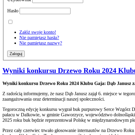
Hasło
Załóż swoje konto!
Nie pamiętasz hasła?
Nie pamiętasz nazwy?
Wyniki konkursu Drzewo Roku 2024 Klub
Wyniki konkursu Drzewo Roku 2024 Klubu Gaja: Dąb Janusz zaj
Z radością informujemy, że nasz Dąb Janusz zajął 6. miejsce w teg
zaangażowania oraz determinacji naszej społeczności.
Tegoroczną edycję konkursu wygrał buk purpurowy Serce Wzgórz Da
pałacu w Dalkowie, w gminie Gaworzyce, województwo dolnośląskie. 
2025 roku buk będzie reprezentował Polskę w międzynarodowym pl
Przez cały czerwiec trwało głosowanie internautów na Drzewo Roku 2