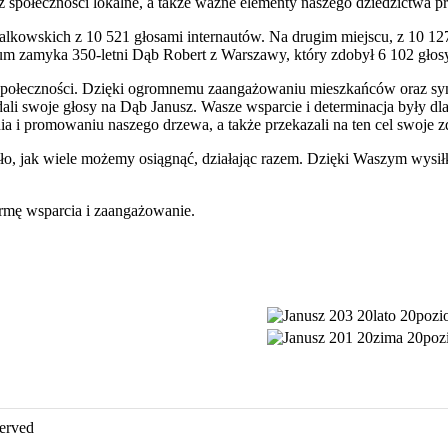
z społeczności lokalne, a także ważne elementy naszego dziedzictwa p
lkowskich z 10 521 głosami internautów. Na drugim miejscu, z 10 127 
 zamyka 350-letni Dąb Robert z Warszawy, który zdobył 6 102 głosy.
 społeczności. Dzięki ogromnemu zaangażowaniu mieszkańców oraz sym
ali swoje głosy na Dąb Janusz. Wasze wsparcie i determinacja były d
i promowaniu naszego drzewa, a także przekazali na ten cel swoje zd
ało, jak wiele możemy osiągnąć, działając razem. Dzięki Waszym wys
ormę wsparcia i zaangażowanie.
served