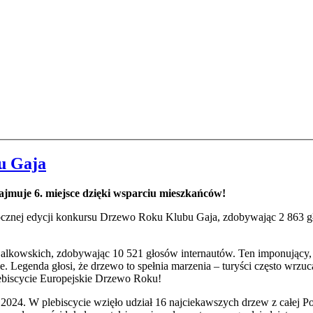
u Gaja
muje 6. miejsce dzięki wsparciu mieszkańców!
orocznej edycji konkursu Drzewo Roku Klubu Gaja, zdobywając 2 863 
lkowskich, zdobywając 10 521 głosów internautów. Ten imponujący,
Legenda głosi, że drzewo to spełnia marzenia – turyści często wrzuc
ebiscycie Europejskie Drzewo Roku!
024. W plebiscycie wzięło udział 16 najciekawszych drzew z całej Pol