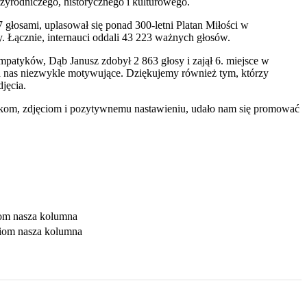
rzyrodniczego, historycznego i kulturowego.
głosami, uplasował się ponad 300-letni Platan Miłości w
 Łącznie, internauci oddali 43 223 ważnych głosów.
patyków, Dąb Janusz zdobył 2 863 głosy i zajął 6. miejsce w
la nas niezwykle motywujące. Dziękujemy również tym, którzy
jęcia.
iłkom, zdjęciom i pozytywnemu nastawieniu, udało nam się promować