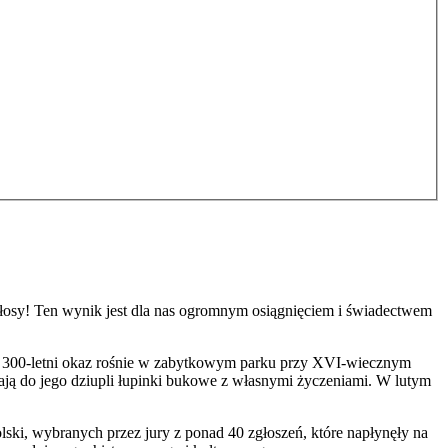
głosy! Ten wynik jest dla nas ogromnym osiągnięciem i świadectwem
 300-letni okaz rośnie w zabytkowym parku przy XVI-wiecznym
ają do jego dziupli łupinki bukowe z własnymi życzeniami. W lutym
ski, wybranych przez jury z ponad 40 zgłoszeń, które napłynęły na