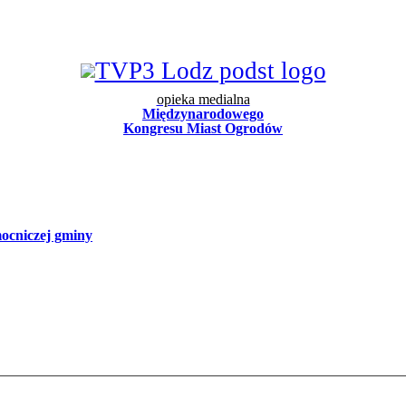
opieka medialna
Międzynarodowego
Kongresu Miast Ogrodów
mocniczej gminy