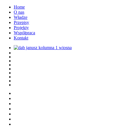
Home
O nas
Władze
Przepisy
Projekty
Współpraca
Kontakt