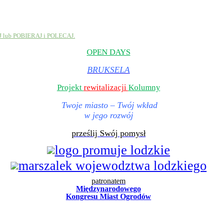
J lub POBIERAJ i POLECAJ.
OPEN DAYS
BRUKSELA
Projekt
rewitalizacji
Kolumny
Twoje miasto – Twój wk
ł
ad
w jego rozwój
prześlij Swój pomysł
patronatem
Mi
ę
dzynarodowego
Kongresu Miast Ogrod
ó
w