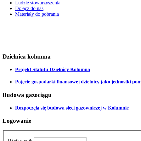
Ludzie stowarzyszenia
Dołącz do nas
Materiały do pobrania
Dzielnica kolumna
Projekt Statutu Dzielnicy Kolumna
Pojęcie gospodarki finansowej dzielnicy jako jednostki po
Budowa gazociągu
Rozpoczęła się budowa sieci gazowniczej w Kolumnie
Logowanie
Użytkownik