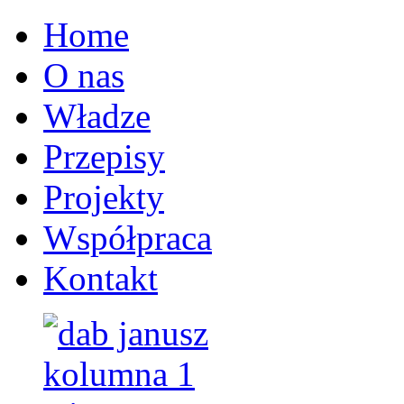
Home
O nas
Władze
Przepisy
Projekty
Współpraca
Kontakt