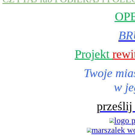
OP
BR
Projekt
rewi
Twoje mia
w je
prześli