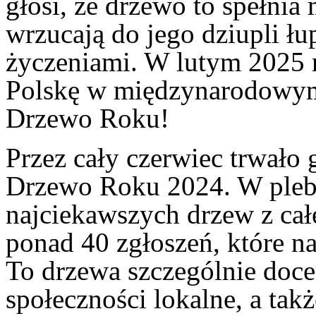
głosi, że drzewo to spełnia 
wrzucają do jego dziupli ł
życzeniami. W lutym 2025 
Polskę w międzynarodowym 
Drzewo Roku!
Przez cały czerwiec trwało
Drzewo Roku 2024. W plebi
najciekawszych drzew z całe
ponad 40 zgłoszeń, które n
To drzewa szczególnie docen
społeczności lokalne, a ta