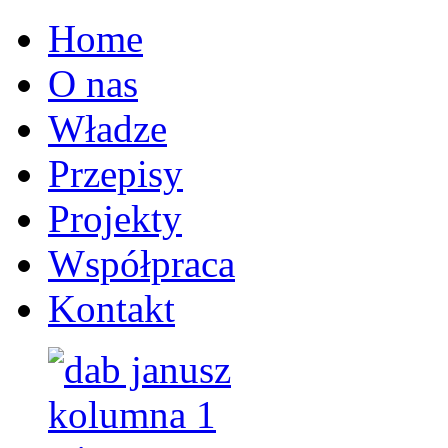
Home
O nas
Władze
Przepisy
Projekty
Współpraca
Kontakt