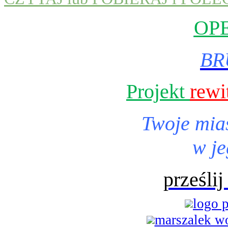
OP
BR
Projekt
rewi
Twoje mia
w je
prześli